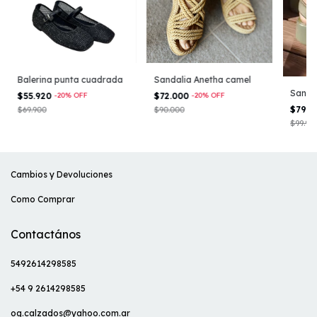
Balerina punta cuadrada
Sandalia Anetha camel
Sandal
$55.920
-
20
%
OFF
$72.000
-
20
%
OFF
$79.9
$69.900
$90.000
$99.99
Cambios y Devoluciones
Como Comprar
Contactános
5492614298585
+54 9 2614298585
og.calzados@yahoo.com.ar