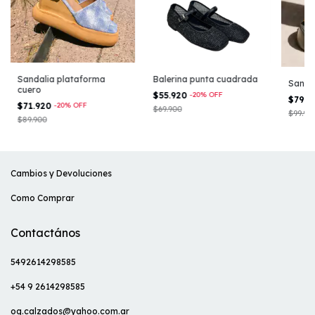
Sandalia plataforma
Balerina punta cuadrada
Sandal
cuero
$55.920
-
20
%
OFF
$79.9
$71.920
-
20
%
OFF
$69.900
$99.99
$89.900
Cambios y Devoluciones
Como Comprar
Contactános
5492614298585
+54 9 2614298585
og.calzados@yahoo.com.ar