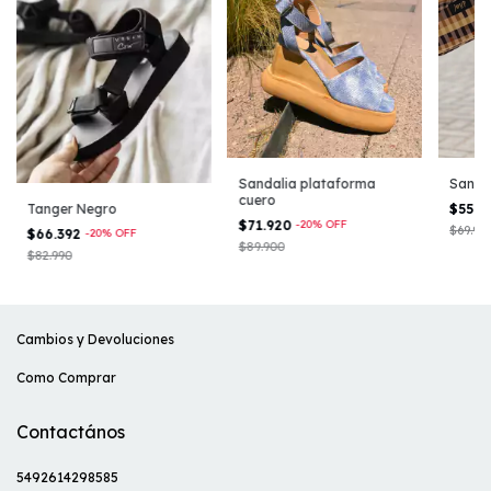
Sandalia plataforma
Sandal
cuero
$55.9
Tanger Negro
$71.920
-
20
%
OFF
$69.90
$66.392
-
20
%
OFF
$89.900
$82.990
Cambios y Devoluciones
Como Comprar
Contactános
5492614298585