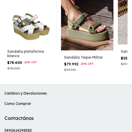
Sandalia plataforma
Sandal
blanca
Sandalia Taipei Militar
$55.9
$78.400
-
20
%
OFF
$79.992
-
20
%
OFF
$69.90
$98.000
$99.990
Cambios y Devoluciones
Como Comprar
Contactános
5492614298585